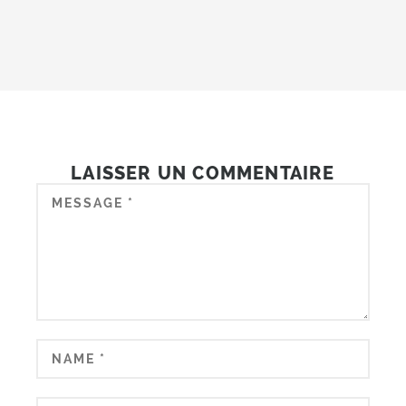
LAISSER UN COMMENTAIRE